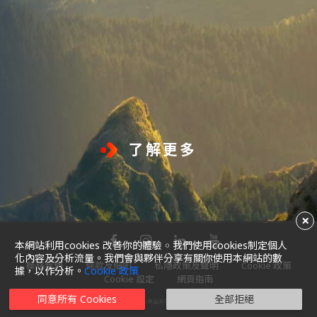
世界在變， 生活上的每一小步，往
往帶來無限的可能。
了解更多
未來，是共同冀盼的味道，就讓我們
一起改變一起嚐。
×
本網站利用cookies 改善你的體驗 ￮ 我們使用cookies制定個人
化內容及分析流量。我們會與夥伴分享有關你使用本網站的數
聯絡我們
條款及細則
私隱政策及聲明
Cookie 政策
據，以作分析。
Cookie 政策
Cookie 設定
網頁指南
同意所有 Cookies
全部拒絕
Copyright 2025 美心食品有限公司，保留一切權利。