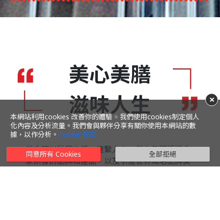
美心美膳
滋味人生
×
本網站利用cookies 改善你的體驗 ￮ 我們使用cookies制定個人
化內容及分析流量。我們會與夥伴分享有關你使用本網站的數
據，以作分析。
Cookie 政策
美食可以滋潤生活，連繫人心。美心集團透過自
同意所有 Cookies
全部拒絕
家研發的品牌和產品，以及引進世界知名品牌美
食，為顧客提供多元化的餐飲體驗，譜寫難忘歡
樂時刻。
展開簡介
美心集團於1956年創立，至今已發展成亞洲其中
一家頗具規模的餐飲集團，擁有超過2,000間分