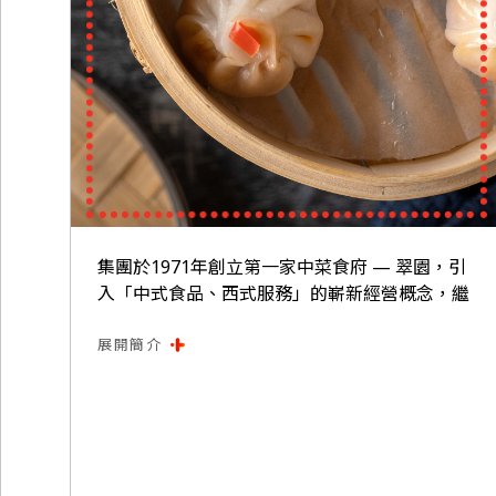
集團於1971年創立第一家中菜食府 — 翠園，引
入「中式食品、西式服務」的嶄新經營概念，繼
而發展一系列優質粵菜食府包括美心皇宮，除了
提供過百款粵式點心外，更提供多元化的宴會服
展開簡介
務。美心中菜其後注入清新健康元素，創立新派
原味中菜品牌，如翠玉軒、八月花等。同時，亦
為傳統京菜及潮菜作現代演繹，由北京樓到美
中．鴨子、淂記，由潮江春到潮庭，突顯美心中
菜不斷創新求變。於2021年第四季開業的