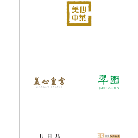
「井」，其中Auntie AYI 的概念糅合古色古香
的裝潢及宇宙飛船機艙的設計，帶食客穿梭古今
「味」之旅。