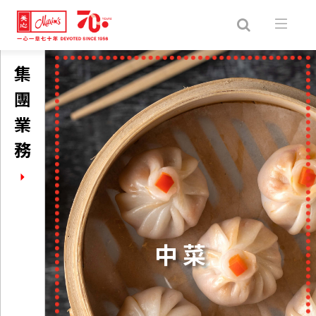
集
團
業
務
中菜